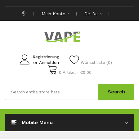
Mein Konto
De-De
Registrierung
or
Anmelden
Wunschliste (0)
0 Artikel - €0,00
Search
Mobile Menu