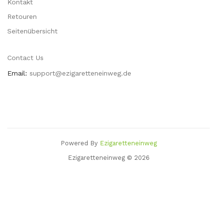
Kontakt
Retouren
Seitenübersicht
Contact Us
Email:
support@ezigaretteneinweg.de
Powered By
Ezigaretteneinweg
os Uk
78 Win
Slots Uk
78win
Slot Gacor
78 Win
78win
Casino Sites
Casino Uk
Ezigaretteneinweg © 2026