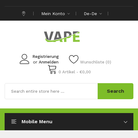
Mein Konto
De-De
Registrierung
or
Anmelden
Wunschliste (0)
0 Artikel - €0,00
Search
Mobile Menu