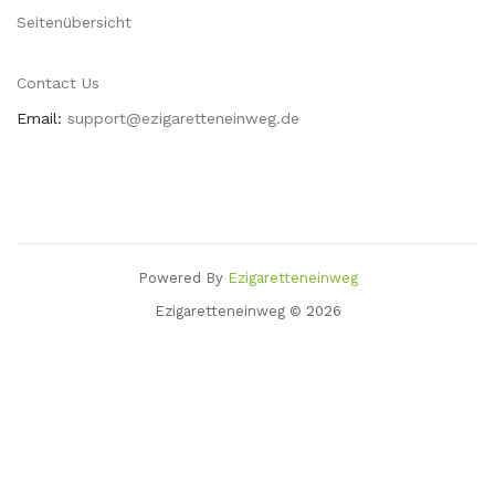
Seitenübersicht
Contact Us
Email:
support@ezigaretteneinweg.de
Powered By
Ezigaretteneinweg
nos Uk
78 Win
Slots Uk
78win
Slot Gacor
78 Win
78win
Casino Sites
Casino 
Ezigaretteneinweg © 2026