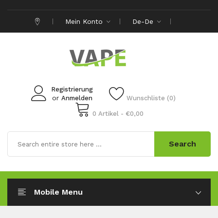
Mein Konto
De-De
Registrierung
or
Anmelden
Wunschliste (0)
0 Artikel - €0,00
Search
Mobile Menu