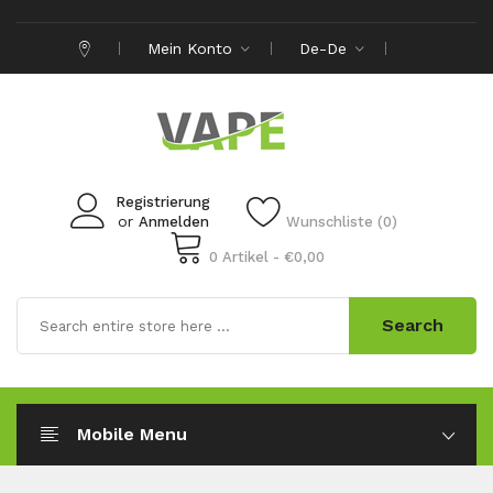
Mein Konto
De-De
Registrierung
or
Anmelden
Wunschliste (0)
0 Artikel - €0,00
Search
Mobile Menu