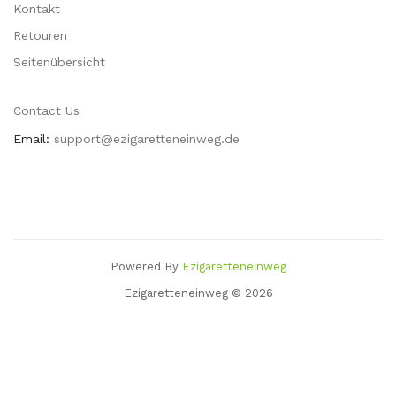
Kontakt
Retouren
Seitenübersicht
Contact Us
Email:
support@ezigaretteneinweg.de
Powered By
Ezigaretteneinweg
n
Slot Gacor
78win
78 Win
Judi Online
Casinos Uk
78 Win
Slots Uk
78win
Slot
Ezigaretteneinweg © 2026