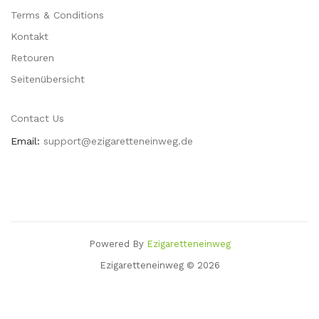
Terms & Conditions
Kontakt
Retouren
Seitenübersicht
Contact Us
Email:
support@ezigaretteneinweg.de
Powered By
Ezigaretteneinweg
 Win
Judi Online
Casinos Uk
78 Win
Slots Uk
78win
Slot Gacor
78 Win
78win
C
Ezigaretteneinweg © 2026