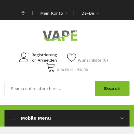
Mein Konto
De-De
Registrierung
or
Anmelden
Wunschliste (0)
0 Artikel - €0,00
Search
Mobile Menu