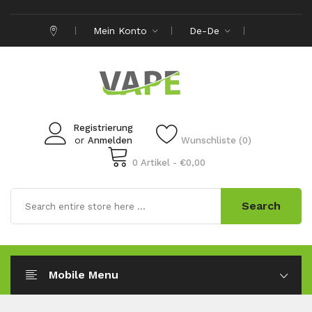
Mein Konto
De-De
Registrierung
or
Anmelden
Wunschliste (0)
0 Artikel - €0,00
Search
Mobile Menu