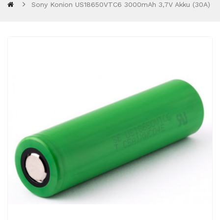
Sony Konion US18650VTC6 3000mAh 3,7V Akku (30A)