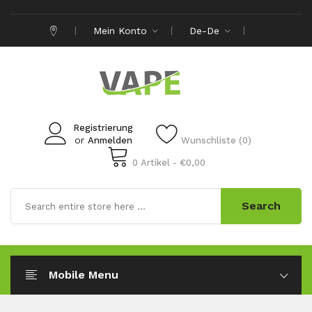
Mein Konto
De-De
Registrierung
or
Anmelden
Wunschliste (0)
0 Artikel - €0,00
Search
Mobile Menu