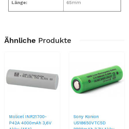
Länge:
65mm
Ähnliche
Produkte
Molicel INR21700-
Sony Konion
P42A 4000mAh 3,6V
US18650VTC5D