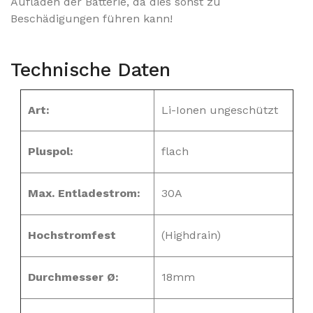
Aufladen der Batterie, da dies sonst zu
Beschädigungen führen kann!
Technische Daten
Art:
Li-Ionen ungeschützt
Pluspol:
flach
Max. Entladestrom:
30A
Hochstromfest
(Highdrain)
Durchmesser Ø:
18mm