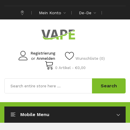
Mein Konto
De-De
Registrierung
or
Anmelden
Wunschliste (0)
0 Artikel - €0,00
Search
Mobile Menu