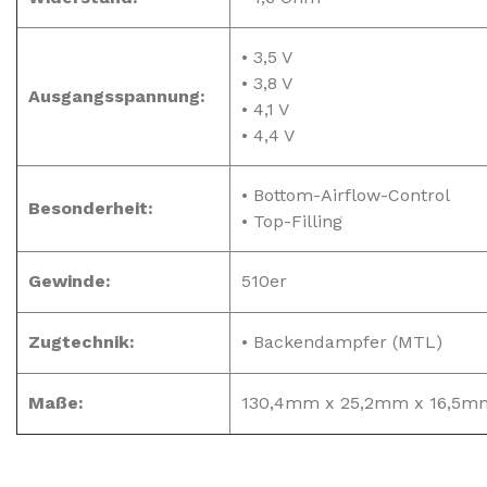
• 3,5 V
• 3,8 V
Ausgangsspannung:
• 4,1 V
• 4,4 V
• Bottom-Airflow-Control
Besonderheit:
• Top-Filling
Gewinde:
510er
Zugtechnik:
• Backendampfer (MTL)
Maße:
130,4mm x 25,2mm x 16,5m