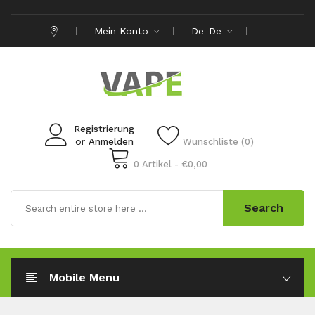
Mein Konto
De-De
Registrierung
or
Anmelden
Wunschliste (0)
0 Artikel - €0,00
Search
Mobile Menu