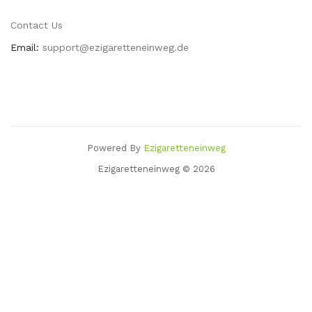
Contact Us
Email:
support@ezigaretteneinweg.de
Powered By
Ezigaretteneinweg
k
78 Win
Slots Uk
78win
Slot Gacor
78 Win
78win
Casino Sites
Casino Uk
78 
Ezigaretteneinweg © 2026