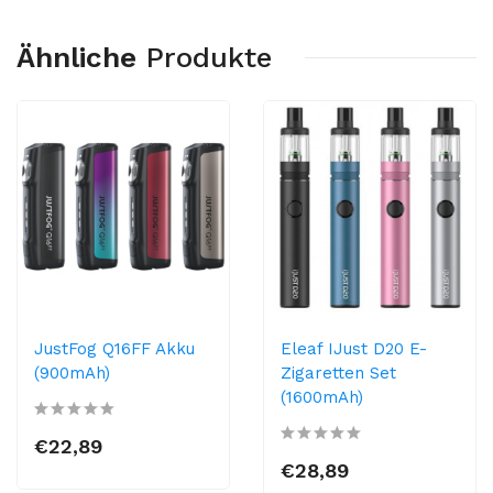
Ähnliche
Produkte
JustFog Q16FF Akku
Eleaf IJust D20 E-
(900mAh)
Zigaretten Set
(1600mAh)
€22,89
€28,89