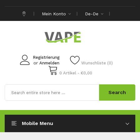
Mein Konto
De-De
Registrierung
or
Anmelden
Wunschliste (0)
0 Artikel - €0,00
Search
Mobile Menu