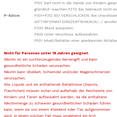
P102 Darf nicht in die Hände von Kindern gela
gründlich waschen.
P270 Bei Gebrauch nicht es
P-Sätze:
P301+P312 BEI VERSCHLICKEN: Bei Unwohlsei
GIFTINFORMATIONSZENTRUM/Arzt/.../ anrufen
P330 Mund ausspülen.
P405 Unter Verschluss aufbewahren.
P501 Inhalt/Behälter einer anerkannten Abfall
Nicht für Personen unter 18 Jahren geeignet.
Nikotin ist ein suchterzeugendes Nervengift und kann
gesundheitliche Schäden verursachen.
Nikotin kann Übelkeit, Schwindel und/oder Magenschmerzen
verursachen.
Alle Liquids und sie enthaltende Behältnisse (Depots,
Fläschchen) müssen sicher und außerhalb der Reichweite von
Kindern und Tieren aufbewahrt werden, da die enthaltene
Nikotinmenge zu schweren gesundheitlichen Schäden führen
kann, wenn sie von einem Kleinkind oder Tier aufgenommen
wird. In einem solchen Fall muss umgehend ein Arzt