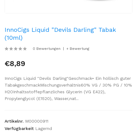
InnoCigs Liquid "Devils Darling" Tabak
(10ml)
0 Bewertungen
+ Bewertung
€8,89
InnoCigs Liquid "Devils Darling"Geschmack• Ein höllisch guter
TabakgeschmackMischungsverhältnis60% VG / 30% PG / 10%
H2OInhaltsstoffepflanzliches Glycerin (VG E422),
Propylenglycol (E1520), Wasser,nat..
Artikelnr.
M00000911
Verfügbarkeit
Lagernd