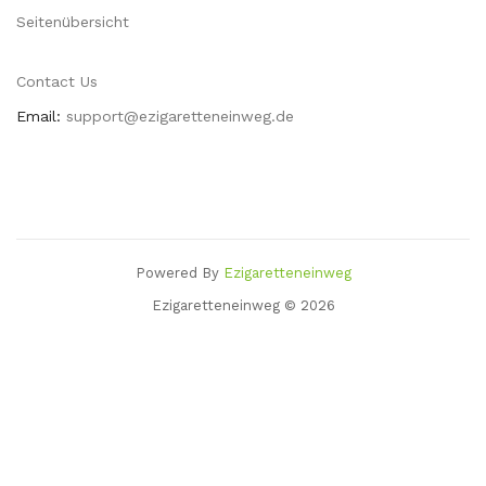
Seitenübersicht
Contact Us
Email:
support@ezigaretteneinweg.de
Powered By
Ezigaretteneinweg
8 Win
Slots Uk
78win
Slot Gacor
78 Win
78win
Casino Sites
Casino Uk
78 Wi
Ezigaretteneinweg © 2026