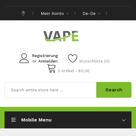
Mein Konto
De-De
Registrierung
or
Anmelden
Wunschliste (0)
0 Artikel - €0,00
Search
Mobile Menu