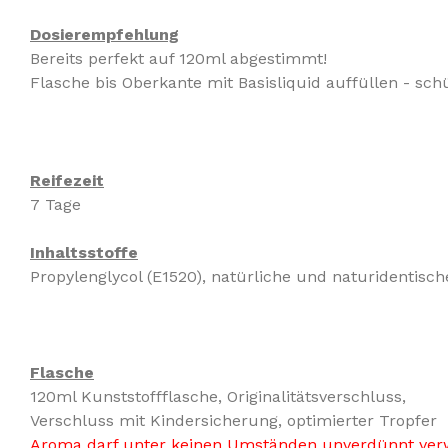
Dosierempfehlung
Bereits perfekt auf 120ml abgestimmt!
Flasche bis Oberkante mit Basisliquid auffüllen - schüt
Reifezeit
7 Tage
Inhaltsstoffe
Propylenglycol (E1520), natürliche und naturidentisc
Flasche
120ml Kunststoffflasche, Originalitätsverschluss,
Verschluss mit Kindersicherung, optimierter Tropfer
Aroma darf unter keinen Umständen unverdünnt ver