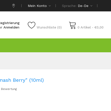
Mein Konto
Sprache:
De-De
egistrierung
or
Anmelden
Wunschliste (0)
0 Artikel - €0,00
ash Berry" (10ml)
 Bewertung