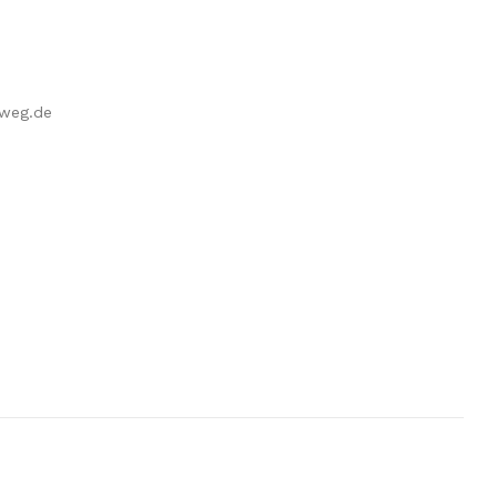
nweg.de
8win