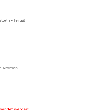
teln - fertig!
he Aromen
wendet werden!