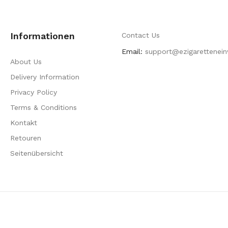
Informationen
Contact Us
Email:
support@ezigarettenei
About Us
Delivery Information
Privacy Policy
Terms & Conditions
Kontakt
Retouren
Seitenübersicht
o Slots Uk
78win
Best Casino Uk
Slot Gacor
Judi Online
78win
Slot Gacor
7