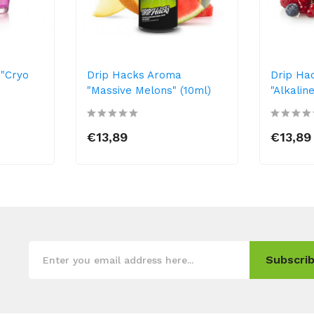
"Cryo
Drip Hacks Aroma
Drip Ha
"Massive Melons" (10ml)
"Alkalin
€13,89
€13,89
Subscrib