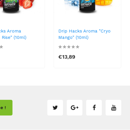
cks Aroma
Drip Hacks Aroma "Cryo
e Rise" (10ml)
Mango" (10ml)
€13,89
e !