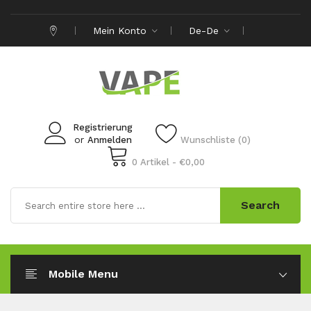
Mein Konto
De-De
Registrierung
or
Anmelden
Wunschliste (0)
0 Artikel - €0,00
Search
Mobile Menu