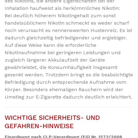
des Nikotins, die andere Eigenschaften bei der
Inhalation haufweist als herkömmliches Nikotin:
Bei deutlich höherem Nikotingehalt zum sonst
handelsüblichem Nikotin schmeckt es weder scharf
noch verursacht es nennenswerten Hustenreiz. Es ist
dadurch gleichzeitig befriedigender und ergiebiger.
Auf diese Weise kann die erforderliche
Nikotinaufnahme bei geringeren Leistungen und
zugleich längerer Akkulaufzeit der Geräte
gewährleistet, die Konsumhäufigkeit insgesamt
gesenkt werden. Trotzdem bringt es die beabsichtigte
Befriedigung durch entsprechende Aufnahme vom
Körper. Besonders ehemaligen Rauchern wird der
Umstieg zur E-Zigarette dadurch deutlich erleichtert.
WICHTIGE SICHERHEITS- UND
GEFAHREN-HINWEISE
Einordnung nach CLP-Verordnung (EG) Nr. 1272/2008