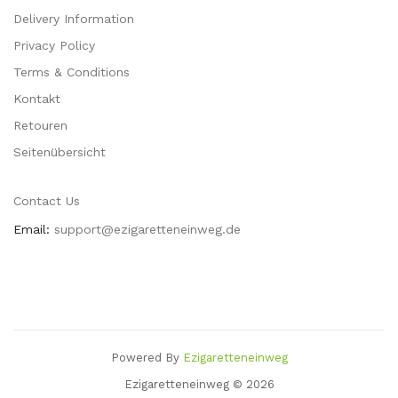
Delivery Information
Privacy Policy
Terms & Conditions
Kontakt
Retouren
Seitenübersicht
Contact Us
Email:
support@ezigaretteneinweg.de
Powered By
Ezigaretteneinweg
Casinos Uk
78 Win
Slots Uk
78win
Slot Gacor
78 Win
78win
Casino Sites
Casi
Ezigaretteneinweg © 2026