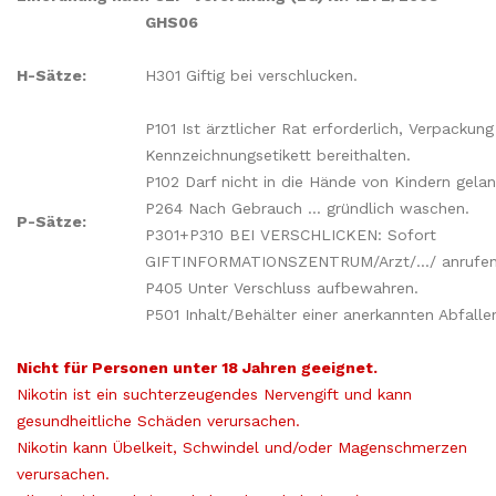
GHS06
H-Sätze:
H301 Giftig bei verschlucken.
P101 Ist ärztlicher Rat erforderlich, Verpackun
Kennzeichnungsetikett bereithalten.
P102 Darf nicht in die Hände von Kindern gela
P264 Nach Gebrauch ... gründlich waschen.
P-Sätze:
P301+P310 BEI VERSCHLICKEN: Sofort
GIFTINFORMATIONSZENTRUM/Arzt/.../ anrufen
P405 Unter Verschluss aufbewahren.
P501 Inhalt/Behälter einer anerkannten Abfall
Nicht für Personen unter 18 Jahren geeignet.
Nikotin ist ein suchterzeugendes Nervengift und kann
gesundheitliche Schäden verursachen.
Nikotin kann Übelkeit, Schwindel und/oder Magenschmerzen
verursachen.