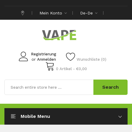
Mein Konto
De-De
Registrierung
or
Anmelden
Wunschliste (0)
0 Artikel - €0,00
Search
Mobile Menu