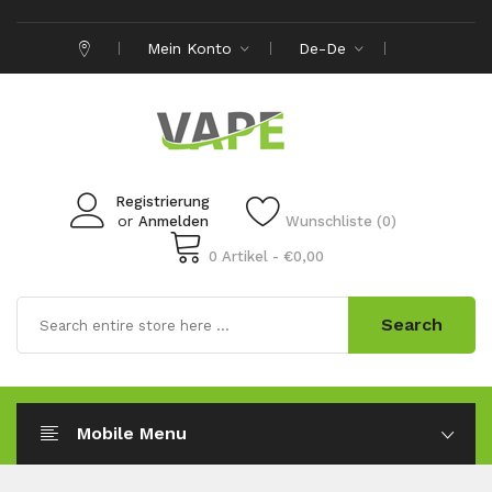
Mein Konto
De-De
Registrierung
or
Anmelden
Wunschliste (0)
0 Artikel - €0,00
Search
Mobile Menu