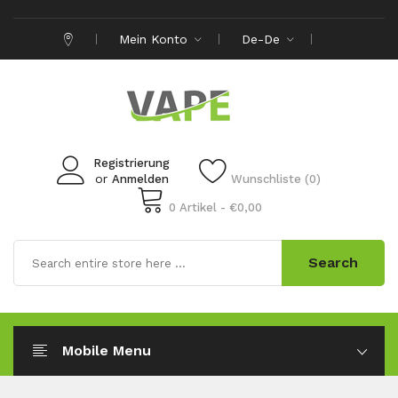
Mein Konto
De-De
Registrierung
or
Anmelden
Wunschliste (0)
0 Artikel - €0,00
Search
Mobile Menu