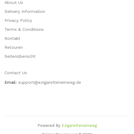
About Us
Delivery Information
Privacy Policy
Terms & Conditions
Kontakt
Retouren
Seitenübersicht
Contact Us
Email:
support@ezigaretteneinweg.de
Powered By
Ezigaretteneinweg
n
Slot Gacor
78 Win
78win
Casino Sites
Casino Uk
78 Win
Casino Slots Uk
7