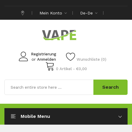
Mein Konto
De-De
Registrierung
or
Anmelden
Wunschliste (0)
0 Artikel - €0,00
Search
Mobile Menu