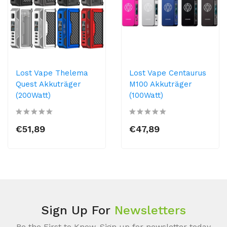
Lost Vape Thelema
Lost Vape Centaurus
Quest Akkuträger
M100 Akkuträger
(200Watt)
(100Watt)
€51,89
€47,89
Sign Up For
Newsletters
Be the First to Know. Sign up for newsletter today