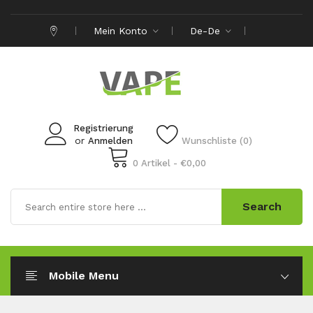
Mein Konto
De-De
Registrierung
or
Anmelden
Wunschliste (0)
0 Artikel - €0,00
Search
Mobile Menu